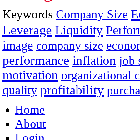
E
Keywords
Company Size
Leverage
Liquidity
Perfo
image
econo
company size
performance
inflation
job 
motivation
organizational
profitability
quality
purcha
Home
About
Login