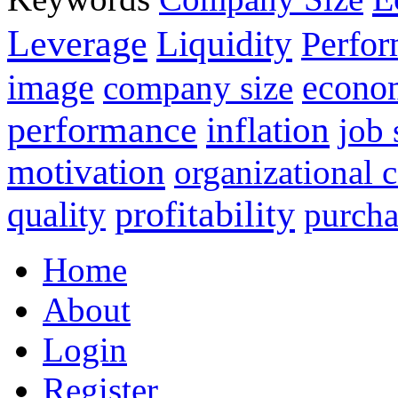
Leverage
Liquidity
Perfo
image
econo
company size
performance
inflation
job 
motivation
organizational
profitability
quality
purcha
Home
About
Login
Register