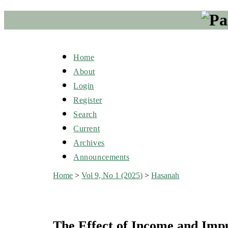
Home
About
Login
Register
Search
Current
Archives
Announcements
Home
>
Vol 9, No 1 (2025)
>
Hasanah
The Effect of Income and Imp