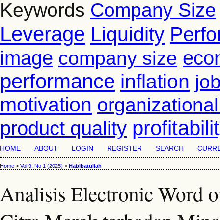
Keywords
Company Size
Leverage
Liquidity
Perf
image
eco
company size
performance
inflation
job
motivation
organizationa
profitabili
product quality
HOME
ABOUT
LOGIN
REGISTER
SEARCH
CURR
Home
>
Vol 9, No 1 (2025)
>
Habibatullah
Analisis Electronic Word