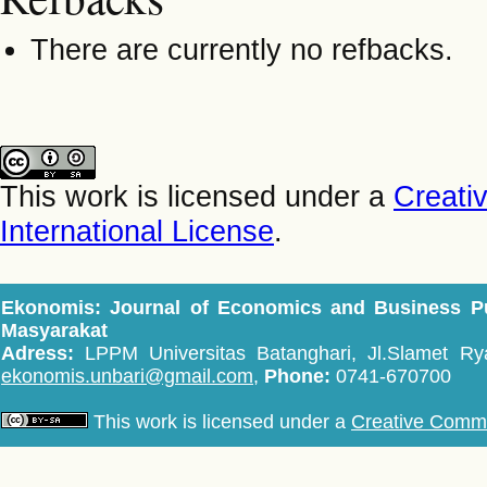
There are currently no refbacks.
This work is licensed under a
Creati
International License
.
Ekonomis: Journal of Economics and Business P
Masyarakat
Adress:
LPPM Universitas Batanghari, Jl.Slamet Rya
ekonomis.unbari@gmail.com,
Phone:
0741-670700
This work is licensed under a
Creative Common