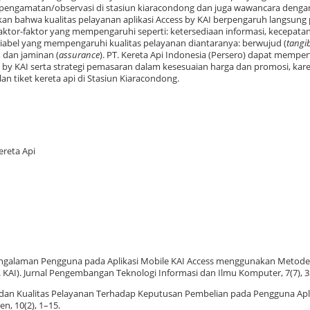
a pengamatan/observasi di stasiun kiaracondong dan juga wawancara denga
ukan bahwa kualitas pelayanan aplikasi Access by KAI berpengaruh langsung 
Faktor-faktor yang mempengaruhi seperti: ketersediaan informasi, kecepata
riabel yang mempengaruhi kualitas pelayanan diantaranya: berwujud (
tangi
, dan jaminan (
assurance
). PT. Kereta Api Indonesia (Persero) dapat memp
 by KAI serta strategi pemasaran dalam kesesuaian harga dan promosi, kare
 tiket kereta api di Stasiun Kiaracondong.
ereta Api
sis Pengalaman Pengguna pada Aplikasi Mobile KAI Access menggunakan Metod
T . KAI). Jurnal Pengembangan Teknologi Informasi dan Ilmu Komputer, 7(7), 
osi, dan Kualitas Pelayanan Terhadap Keputusan Pembelian pada Pengguna Apl
n, 10(2), 1–15.