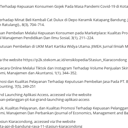
yanan Terhadap Kepuasan Konsumen Gojek Pada Masa Pandemi Covid-19 di Kota
i Terhadap Minat Beli Kembali Cat Dulux di Depo Keramik Katapang Bandung
Ratulangi)., 8(3), 704–714.
eputusan Pembelian Melalui Kepuasan Konsumen pada Marketplace: Kualitas Pr
 Manajemen Pendidikan Dan Ilmu Sosial, 3(1), 211–224.
eputusan Pembelian di UKM Mart Kartika Widya Utama. JIMEA: Jurnal Ilmiah
ia the website https://p2k.stekom.ac.id/ensiklopedia/Stasiun_Kiaracondong
aran Secara Online Melalui Tiktok dan Instagram Terhadap Volume Penjualan Sk
mi, Manajemen dan Akuntansi, 1(1), 344–352.
, Promosi dan Kualitas Pelayanan Terhadap Keputusan Pembelian Jasa Pada PT. 
unting, 7(5), 249-251
d Launching Aplikasi Access, accessed via the website
nan-pelanggan-pt-kai-grand-launching-aplikasi-access
duk, Kualitas Pelayanan, dan Kualitas Promosi Terhadap Kepuasan Pelanggan
omi, Manajemen Dan Perbankan (Journal of Economics, Management and Bank
tasiun Kiaracondong, accessed via the website
eta-api-di-bandung-raya-11-stasiun-kiaracondong