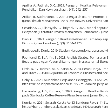
Aprillia, A., Fatihah, D. C., 2021. Pengaruh Kualitas Pela
Pendidikan Dan Kewirausahaan, 9(1), 242–257.
Ardian, R., Sudrartono, T., 2021. Pengaruh Bauran Promos
(Jurnal Ilmiah Manajemen Bisnis Dan Inovasi Universitas Sam 
Cesariana, C., Juliansyah, F., Fitriyani, R., 2022. Model K
Pelayanan (Literature Review Manajemen Pemasaran). Jurnal
Dian, C. F., 2021. Pengaruh Kualitas Pelayanan Terhadap K
Ekonomi, dan Akuntansi), 5(3), 1154–1170.
Ensiklopedia Dunia, 2019. Stasiun Kiaracondong, accessed v
Febriyanti, D. E., Arifin, S., 2023. Analisis Strategi Pemas
Beauty pada Agen Yuyun di Lamongan. Neraca: Jurnal Ekono
Fitria, D. R., Hariasih, M., Sudarso, S., 2024, Peran Harga
and Travel, COSTING: Journal of Economic, Business and Acco
Geby, N., 2023, Mudahkan Perjalanan Pelanggan, PT KAI Gran
https://rri.co.id/jakarta/nasional/316159/mudahkan-perjala
Herlambang, A. S., Komara, E., 2022. Pengaruh Kualitas Pro
pada Starbucks Coffee Reserve Plaza Senayan). Jurnal Ekon
Kurnia, A., 2021, Sejarah Kereta Api Di Bandung Raya (11): S
https://bandungbergerak.id/article/detail/1491/sejarah-ker