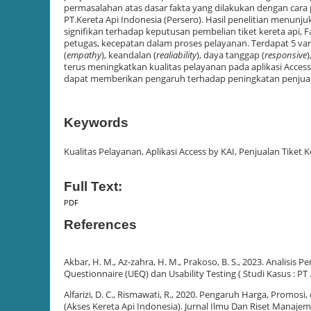
permasalahan atas dasar fakta yang dilakukan dengan car
PT.Kereta Api Indonesia (Persero). Hasil penelitian menunj
signifikan terhadap keputusan pembelian tiket kereta api, 
petugas, kecepatan dalam proses pelayanan. Terdapat 5 va
(
empathy
), keandalan (
realiability
), daya tanggap (
responsive
)
terus meningkatkan kualitas pelayanan pada aplikasi Access
dapat memberikan pengaruh terhadap peningkatan penjualan
Keywords
Kualitas Pelayanan, Aplikasi Access by KAI, Penjualan Tiket K
Full Text:
PDF
References
Akbar, H. M., Az-zahra, H. M., Prakoso, B. S., 2023. Anali
Questionnaire (UEQ) dan Usability Testing ( Studi Kasus : P
Alfarizi, D. C., Rismawati, R., 2020. Pengaruh Harga, Prom
(Akses Kereta Api Indonesia). Jurnal Ilmu Dan Riset Manajeme