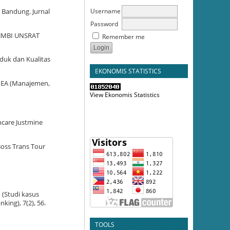
Username
 Bandung. Jurnal
Password
. JMBI UNSRAT
Remember me
oduk dan Kualitas
EKONOMIS STATISTICS
 MEA (Manajemen,
View Ekonomis Statistics
incare Justmine
Boss Trans Tour
 (Studi kasus
ing), 7(2), 56.
TOOLS