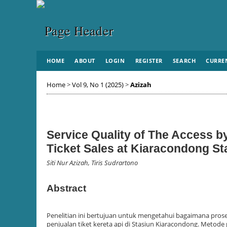
HOME
ABOUT
LOGIN
REGISTER
SEARCH
CURRE
Home
>
Vol 9, No 1 (2025)
>
Azizah
Service Quality of The Access by
Ticket Sales at Kiaracondong S
Siti Nur Azizah, Tiris Sudrartono
Abstract
Penelitian ini bertujuan untuk mengetahui bagaimana pros
penjualan tiket kereta api di Stasiun Kiaracondong. Metode 