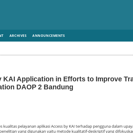
NT
ARCHIVES
ANNOUNCEMENTS
 KAI Application in Efforts to Improve Tr
tation DAOP 2 Bandung
es kualitas pelayanan aplikasi Access by KAI terhadap pengguna dalam upa
penelitian yang digunakan yaitu metode kualitatif-deskriptif yang difokusk