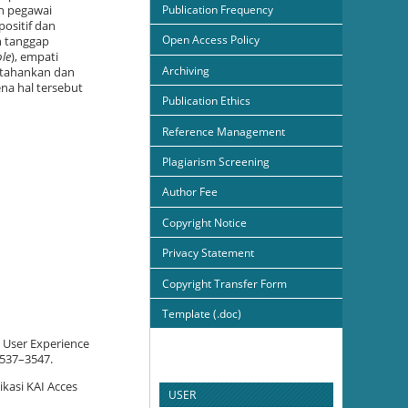
Publication Frequency
n pegawai
positif dan
Open Access Policy
n tanggap
ble
), empati
Archiving
ertahankan dan
na hal tersebut
Publication Ethics
Reference Management
Plagiarism Screening
Author Fee
Copyright Notice
Privacy Statement
Copyright Transfer Form
Template (.doc)
e User Experience
3537–3547.
ikasi KAI Acces
USER