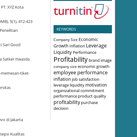
 PT. XYZ Kota
MB), 5(1), 412-423
KEYWORDS
 Penelitian
Economic
Company Size
Leverage
i Sari Good
Growth
Inflation
Liquidity
Performance
Profitability
a Satker Itwasda
brand image
economic growth
company size
employee performance
a-memesan-tiket-
inflation
job satisfaction
motivation
leverage
liquidity
rsitas
organizational commitment
performance
product quality
profitability
purchase
decision
vo di Jakarta
sepsi Kualitas