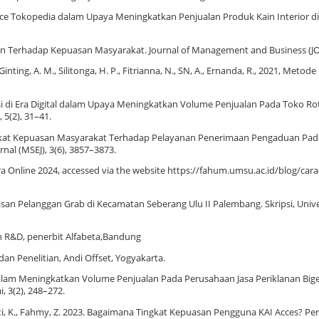
lace Tokopedia dalam Upaya Meningkatkan Penjualan Produk Kain Interior di
ayanan Terhadap Kepuasan Masyarakat. Journal of Management and Business (JO
 Ginting, A. M., Silitonga, H. P., Fitrianna, N., SN, A., Ernanda, R., 2021, Metode
si di Era Digital dalam Upaya Meningkatkan Volume Penjualan Pada Toko Rot
5(2), 31–41.
s Tingkat Kepuasan Masyarakat Terhadap Pelayanan Penerimaan Pengaduan Pad
al (MSEJ), 3(6), 3857–3873.
ra Online 2024, accessed via the website https://fahum.umsu.ac.id/blog/car
san Pelanggan Grab di Kecamatan Seberang Ulu II Palembang. Skripsi, Unive
dan R&D, penerbit Alfabeta,Bandung
dan Penelitian, Andi Offset, Yogyakarta.
p) Dalam Meningkatkan Volume Penjualan Pada Perusahaan Jasa Periklanan Bige
, 3(2), 248–272.
nawati, K., Fahmy, Z. 2023. Bagaimana Tingkat Kepuasan Pengguna KAI Acces? Per